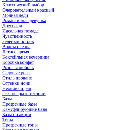
Классический выбор
Очаровательный красный
Модная леди
Романтичная девушка
Дресс-код
Идеальная помада
Чувственность
Зеленый остров
Волны океана
Летнее время
Коктейльная вечеринка
Коробка конфет
Розовая любовь
Садовые розы
Стиль прованс
Оттенки ночи
Неоновый рай
все товары категории
Базы
Прозрачные базы
Камуфлирующие базы
Базы по акции
Топы
Прозрачные топы