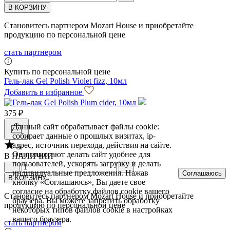
В КОРЗИНУ
Становитесь партнером Mozart House и приобретайте
продукцию по персональной цене
стать партнером
Купить по персональной цене
Гель-лак Gel Polish Violet fizz, 10мл
Добавить в избранное
375 ₽
Данный сайт обрабатывает файлы cookie:
собирает данные о прошлых визитах, ip-
адрес, источник перехода, действия на сайте.
5
Они помогают делать сайт удобнее для
В НАЛИЧИИ
пользователей, ускорять загрузку и делать
индивидуальные предложения. Нажав
Соглашаюсь
В КОРЗИНУ
кнопку «Соглашаюсь», Вы даете свое
согласие на обработку файлов cookie вашего
Становитесь партнером Mozart House и приобретайте
браузера. Вы можете запретить обработку
продукцию по персональной цене
некоторых типов файлов cookie в настройках
вашего браузера.
стать партнером