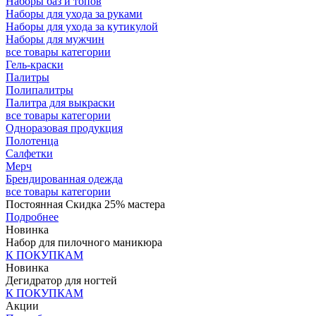
Наборы баз и топов
Наборы для ухода за руками
Наборы для ухода за кутикулой
Наборы для мужчин
все товары категории
Гель-краски
Палитры
Полипалитры
Палитра для выкраски
все товары категории
Одноразовая продукция
Полотенца
Салфетки
Мерч
Брендированная одежда
все товары категории
Постоянная Скидка 25% мастера
Подробнее
Новинка
Набор для пилочного маникюра
К ПОКУПКАМ
Новинка
Дегидратор для ногтей
К ПОКУПКАМ
Акции