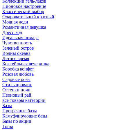
Коллекции гель-лаков
Пионовое настроение
Классический выбор
Очаровательный красный
Модная леди
Романтичная девушка
Дресс-код
Идеальная помада
Чувственность
Зеленый остров
Волны океана
Летнее время
Коктейльная вечеринка
Коробка конфет
Розовая любовь
Садовые розы
Стиль прованс
Оттенки ночи
Неоновый рай
все товары категории
Базы
Прозрачные базы
Камуфлирующие базы
Базы по акции
Топы