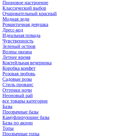
Пионовое настроение
Классический выбор
Очаровательный красный
Модная леди
Романтичная девушка
Дресс-код
Идеальная помада
Чувственность
Зеленый остров
Волны океана
Летнее время
Коктейльная вечеринка
Коробка конфет
Розовая любовь
Садовые розы
Стиль прованс
Оттенки ночи
Неоновый рай
все товары категории
Базы
Прозрачные базы
Камуфлирующие базы
Базы по акции
Топы
Прозрачные топы