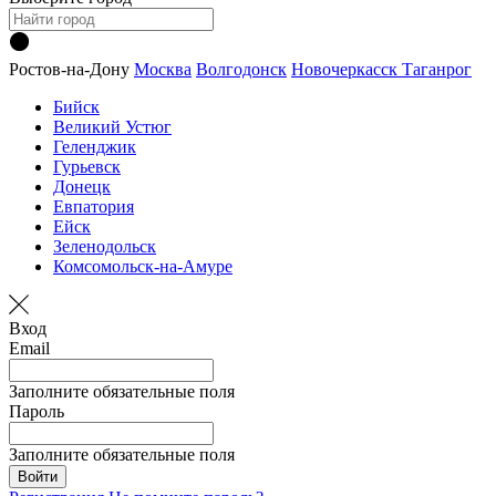
Ростов-на-Дону
Москва
Волгодонск
Новочеркасск
Таганрог
Бийск
Великий Устюг
Геленджик
Гурьевск
Донецк
Евпатория
Ейск
Зеленодольск
Комсомольск-на-Амуре
Вход
Email
Заполните обязательные поля
Пароль
Заполните обязательные поля
Войти