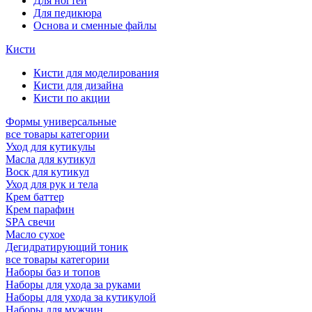
Для ногтей
Для педикюра
Основа и сменные файлы
Кисти
Кисти для моделирования
Кисти для дизайна
Кисти по акции
Формы универсальные
все товары категории
Уход для кутикулы
Масла для кутикул
Воск для кутикул
Уход для рук и тела
Крем баттер
Крем парафин
SPA свечи
Масло сухое
Дегидратирующий тоник
все товары категории
Наборы баз и топов
Наборы для ухода за руками
Наборы для ухода за кутикулой
Наборы для мужчин