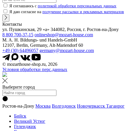
Я соглашаюсь с
политикой обработки персональных данных
Я даю согласие на
получение рассылки и рекламных материалов
Контакты
ул. Пушкинская, 29 «а» 344082, Россия, г. Ростов-на-Дону
8 800 700-37-15
onlineshop@mozart-house.com
M. A. H. Bildungs- und Handels-GmbH
12107, Berlin, Germany, Alt-Mariendorf 60
+49 (30) 64496057
germany@mozart-house.com
© mozarthouse-shop.ru, 2026
Условия обработки перс.данных
Выберите город
Ростов-на-Дону
Москва
Волгодонск
Новочеркасск
Таганрог
Бийск
Великий Устюг
Геленджик