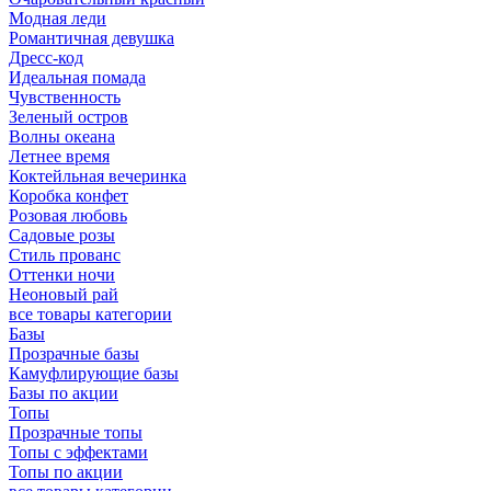
Модная леди
Романтичная девушка
Дресс-код
Идеальная помада
Чувственность
Зеленый остров
Волны океана
Летнее время
Коктейльная вечеринка
Коробка конфет
Розовая любовь
Садовые розы
Стиль прованс
Оттенки ночи
Неоновый рай
все товары категории
Базы
Прозрачные базы
Камуфлирующие базы
Базы по акции
Топы
Прозрачные топы
Топы с эффектами
Топы по акции