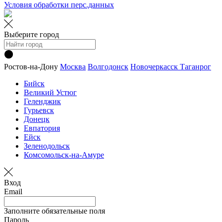
Условия обработки перс.данных
Выберите город
Ростов-на-Дону
Москва
Волгодонск
Новочеркасск
Таганрог
Бийск
Великий Устюг
Геленджик
Гурьевск
Донецк
Евпатория
Ейск
Зеленодольск
Комсомольск-на-Амуре
Вход
Email
Заполните обязательные поля
Пароль