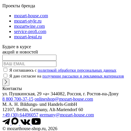
Проекты бренда
mozart-house.com
mozart-style.ru
mozartwine.com
service-profi.com
mozart-legal.ru
Будьте в курсе
акций и новостей
Я соглашаюсь с
политикой обработки персональных данных
Я даю согласие на
получение рассылки и рекламных материалов
Контакты
ул. Пушкинская, 29 «а» 344082, Россия, г. Ростов-на-Дону
8 800 700-37-15
onlineshop@mozart-house.com
M. A. H. Bildungs- und Handels-GmbH
12107, Berlin, Germany, Alt-Mariendorf 60
+49 (30) 64496057
germany@mozart-house.com
© mozarthouse-shop.ru, 2026