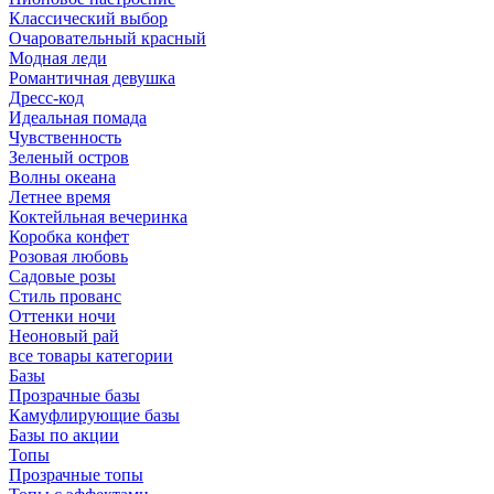
Классический выбор
Очаровательный красный
Модная леди
Романтичная девушка
Дресс-код
Идеальная помада
Чувственность
Зеленый остров
Волны океана
Летнее время
Коктейльная вечеринка
Коробка конфет
Розовая любовь
Садовые розы
Стиль прованс
Оттенки ночи
Неоновый рай
все товары категории
Базы
Прозрачные базы
Камуфлирующие базы
Базы по акции
Топы
Прозрачные топы