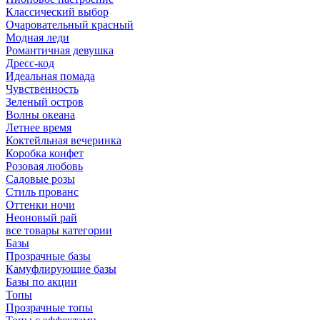
Классический выбор
Очаровательный красный
Модная леди
Романтичная девушка
Дресс-код
Идеальная помада
Чувственность
Зеленый остров
Волны океана
Летнее время
Коктейльная вечеринка
Коробка конфет
Розовая любовь
Садовые розы
Стиль прованс
Оттенки ночи
Неоновый рай
все товары категории
Базы
Прозрачные базы
Камуфлирующие базы
Базы по акции
Топы
Прозрачные топы