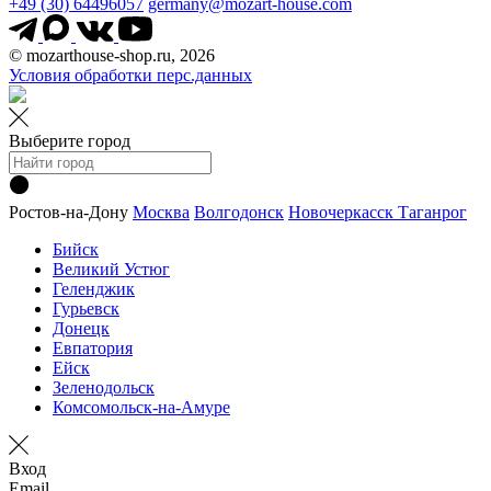
+49 (30) 64496057
germany@mozart-house.com
© mozarthouse-shop.ru, 2026
Условия обработки перс.данных
Выберите город
Ростов-на-Дону
Москва
Волгодонск
Новочеркасск
Таганрог
Бийск
Великий Устюг
Геленджик
Гурьевск
Донецк
Евпатория
Ейск
Зеленодольск
Комсомольск-на-Амуре
Вход
Email