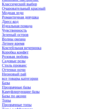
Классический выбор
Очаровательный красный
Модная леди
Романтичная девушка
Дресс-код
Идеальная помада
Чувственность
Зеленый остров
Волны океана
Летнее время
Коктейльная вечеринка
Коробка конфет
Розовая любовь
Садовые розы
Стиль прованс
Оттенки ночи
Неоновый рай
все товары категории
Базы
Прозрачные базы
Камуфлирующие базы
Базы по акции
Топы
Прозрачные топы