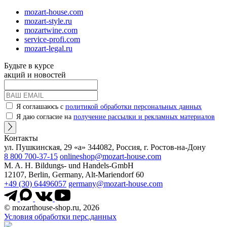
mozart-house.com
mozart-style.ru
mozartwine.com
service-profi.com
mozart-legal.ru
Будьте в курсе
акций и новостей
Я соглашаюсь с
политикой обработки персональных данных
Я даю согласие на
получение рассылки и рекламных материалов
Контакты
ул. Пушкинская, 29 «а» 344082, Россия, г. Ростов-на-Дону
8 800 700-37-15
onlineshop@mozart-house.com
M. A. H. Bildungs- und Handels-GmbH
12107, Berlin, Germany, Alt-Mariendorf 60
+49 (30) 64496057
germany@mozart-house.com
© mozarthouse-shop.ru, 2026
Условия обработки перс.данных