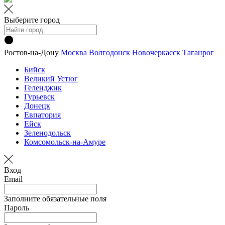
Выберите город
Ростов-на-Дону
Москва
Волгодонск
Новочеркасск
Таганрог
Бийск
Великий Устюг
Геленджик
Гурьевск
Донецк
Евпатория
Ейск
Зеленодольск
Комсомольск-на-Амуре
Вход
Email
Заполните обязательные поля
Пароль