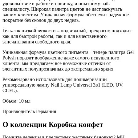
удовольствие в работе и новичку, и опытному nail-
специалисту. Широкая палитра цветов не даст заскучать
вашим клиентам. Уникальная формула обеспечит надежное
покрытие без сколов до двух недель.
Гель-лак низкой вязкости – подвижный, прекрасно подходит
как для быстрой работы, так и для качественного
запечатывания свободного края.
Уникальная формула цветного пигмента – теперь палитра Gel
Polysh поразит воображение даже самого искушенного
клиента: мы предлагаем все возможные оттенки от
элегантных полупрозначных до экстремально ярких.
Рекомендовано использовать для полимеризации
универсальную лампу Nail Lamp Universal 3в1 (LED, UV,
CCFL).
Объем: 10 мл
Производитель
Германия
О коллекции Коробка конфет
Помните леденцы в прелестных жестяных баночках? MH