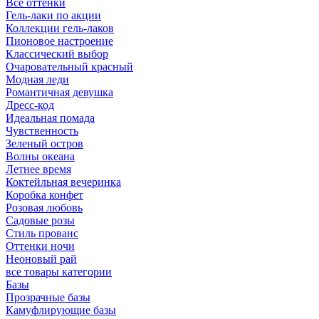
Все оттенки
Гель-лаки по акции
Коллекции гель-лаков
Пионовое настроение
Классический выбор
Очаровательный красный
Модная леди
Романтичная девушка
Дресс-код
Идеальная помада
Чувственность
Зеленый остров
Волны океана
Летнее время
Коктейльная вечеринка
Коробка конфет
Розовая любовь
Садовые розы
Стиль прованс
Оттенки ночи
Неоновый рай
все товары категории
Базы
Прозрачные базы
Камуфлирующие базы