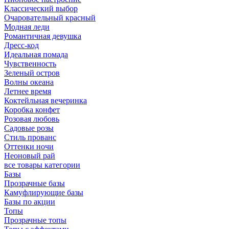
Классический выбор
Очаровательный красный
Модная леди
Романтичная девушка
Дресс-код
Идеальная помада
Чувственность
Зеленый остров
Волны океана
Летнее время
Коктейльная вечеринка
Коробка конфет
Розовая любовь
Садовые розы
Стиль прованс
Оттенки ночи
Неоновый рай
все товары категории
Базы
Прозрачные базы
Камуфлирующие базы
Базы по акции
Топы
Прозрачные топы