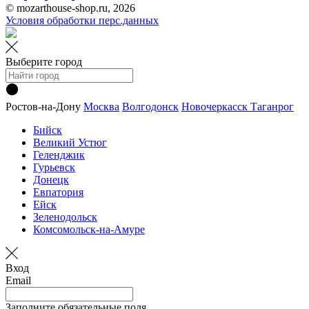
© mozarthouse-shop.ru, 2026
Условия обработки перс.данных
Выберите город
Ростов-на-Дону
Москва
Волгодонск
Новочеркасск
Таганрог
Бийск
Великий Устюг
Геленджик
Гурьевск
Донецк
Евпатория
Ейск
Зеленодольск
Комсомольск-на-Амуре
Вход
Email
Заполните обязательные поля