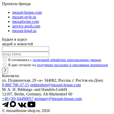
Проекты бренда
mozart-house.com
mozart-style.ru
mozartwine.com
service-profi.com
mozart-legal.ru
Будьте в курсе
акций и новостей
Я соглашаюсь с
политикой обработки персональных данных
Я даю согласие на
получение рассылки и рекламных материалов
Контакты
ул. Пушкинская, 29 «а» 344082, Россия, г. Ростов-на-Дону
8 800 700-37-15
onlineshop@mozart-house.com
M. A. H. Bildungs- und Handels-GmbH
12107, Berlin, Germany, Alt-Mariendorf 60
+49 (30) 64496057
germany@mozart-house.com
© mozarthouse-shop.ru, 2026