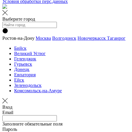
Условия обработки перс.данных
Выберите город
Ростов-на-Дону
Москва
Волгодонск
Новочеркасск
Таганрог
Бийск
Великий Устюг
Геленджик
Гурьевск
Донецк
Евпатория
Ейск
Зеленодольск
Комсомольск-на-Амуре
Вход
Email
Заполните обязательные поля
Пароль