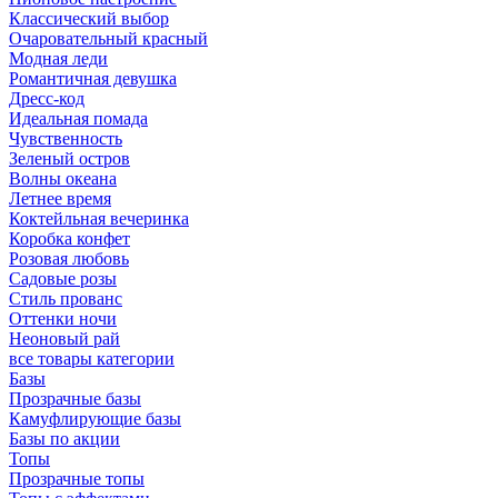
Классический выбор
Очаровательный красный
Модная леди
Романтичная девушка
Дресс-код
Идеальная помада
Чувственность
Зеленый остров
Волны океана
Летнее время
Коктейльная вечеринка
Коробка конфет
Розовая любовь
Садовые розы
Стиль прованс
Оттенки ночи
Неоновый рай
все товары категории
Базы
Прозрачные базы
Камуфлирующие базы
Базы по акции
Топы
Прозрачные топы