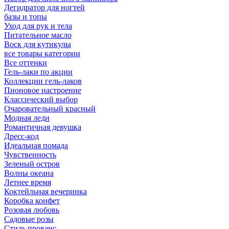
Дегидратор для ногтей
базы и топы
Уход для рук и тела
Питательное масло
Воск для кутикулы
все товары категории
Все оттенки
Гель-лаки по акции
Коллекции гель-лаков
Пионовое настроение
Классический выбор
Очаровательный красный
Модная леди
Романтичная девушка
Дресс-код
Идеальная помада
Чувственность
Зеленый остров
Волны океана
Летнее время
Коктейльная вечеринка
Коробка конфет
Розовая любовь
Садовые розы
Стиль прованс