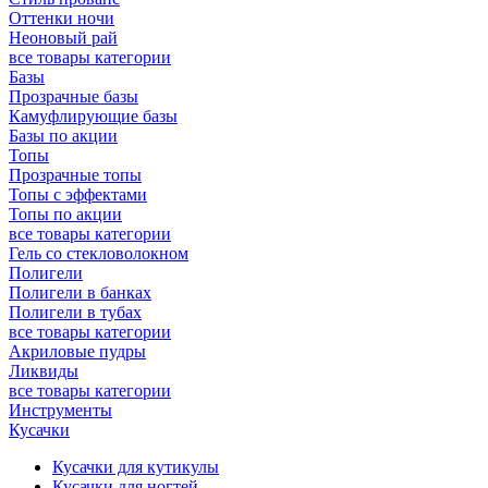
Оттенки ночи
Неоновый рай
все товары категории
Базы
Прозрачные базы
Камуфлирующие базы
Базы по акции
Топы
Прозрачные топы
Топы с эффектами
Топы по акции
все товары категории
Гель со стекловолокном
Полигели
Полигели в банках
Полигели в тубах
все товары категории
Акриловые пудры
Ликвиды
все товары категории
Инструменты
Кусачки
Кусачки для кутикулы
Кусачки для ногтей