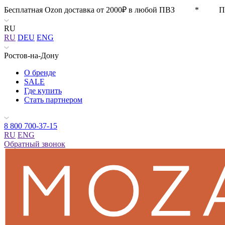
Бесплатная Ozon доставка от 2000₽ в любой ПВЗ * П
RU
RU
DEU
ENG
Ростов-на-Дону
О бренде
SALE
Где купить
Стать партнером
8 800 700-37-15
RU
ENG
Обратный звонок