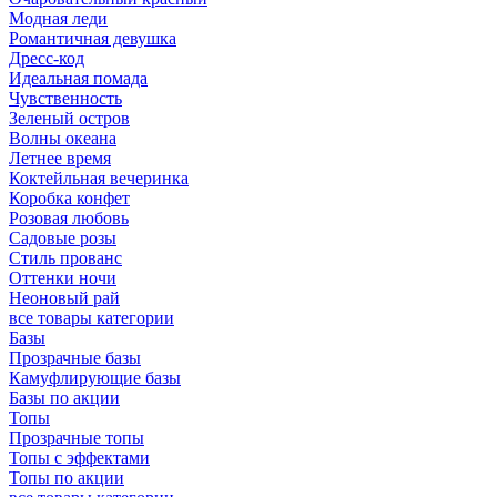
Модная леди
Романтичная девушка
Дресс-код
Идеальная помада
Чувственность
Зеленый остров
Волны океана
Летнее время
Коктейльная вечеринка
Коробка конфет
Розовая любовь
Садовые розы
Стиль прованс
Оттенки ночи
Неоновый рай
все товары категории
Базы
Прозрачные базы
Камуфлирующие базы
Базы по акции
Топы
Прозрачные топы
Топы с эффектами
Топы по акции