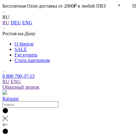
Бесплатная Ozon доставка от 2000₽ в любой ПВЗ * П
RU
RU
DEU
ENG
Ростов-на-Дону
О бренде
SALE
Где купить
Стать партнером
8 800 700-37-15
RU
ENG
Обратный звонок
Каталог