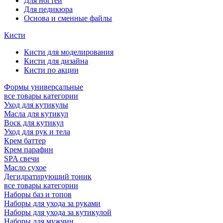
Для ногтей
Для педикюра
Основа и сменные файлы
Кисти
Кисти для моделирования
Кисти для дизайна
Кисти по акции
Формы универсальные
все товары категории
Уход для кутикулы
Масла для кутикул
Воск для кутикул
Уход для рук и тела
Крем баттер
Крем парафин
SPA свечи
Масло сухое
Дегидратирующий тоник
все товары категории
Наборы баз и топов
Наборы для ухода за руками
Наборы для ухода за кутикулой
Наборы для мужчин