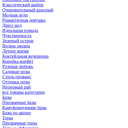
Классический выбор
Очаровательный красный
Модная леди
Романтичная девушка
Дресс-код
Идеальная помада
Чувственность
Зеленый остров
Волны океана
Летнее время
Коктейльная вечеринка
Коробка конфет
Розовая любовь
Садовые розы
Стиль прованс
Оттенки ночи
Неоновый рай
все товары категории
Базы
Прозрачные базы
Камуфлирующие базы
Базы по акции
Топы
Прозрачные топы