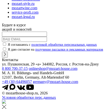
mozart-style.ru
mozartwine.com
service-profi.com
mozart-legal.ru
Будьте в курсе
акций и новостей
Я соглашаюсь с
политикой обработки персональных данных
Я даю согласие на
получение рассылки и рекламных материалов
Контакты
ул. Пушкинская, 29 «а» 344082, Россия, г. Ростов-на-Дону
8 800 700-37-15
onlineshop@mozart-house.com
M. A. H. Bildungs- und Handels-GmbH
12107, Berlin, Germany, Alt-Mariendorf 60
+49 (30) 64496057
germany@mozart-house.com
© mozarthouse-shop.ru, 2026
Условия обработки перс.данных