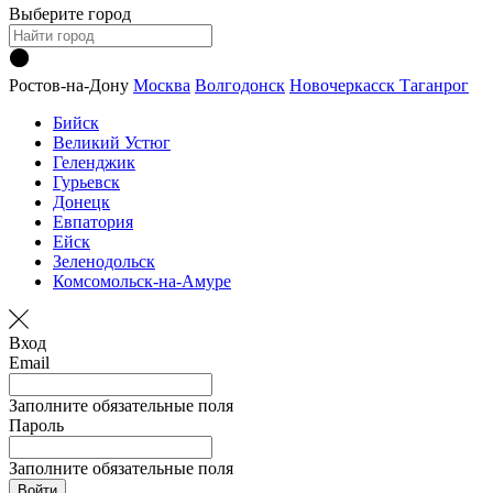
Выберите город
Ростов-на-Дону
Москва
Волгодонск
Новочеркасск
Таганрог
Бийск
Великий Устюг
Геленджик
Гурьевск
Донецк
Евпатория
Ейск
Зеленодольск
Комсомольск-на-Амуре
Вход
Email
Заполните обязательные поля
Пароль
Заполните обязательные поля
Войти