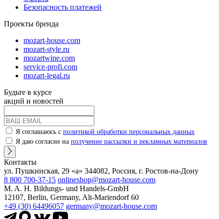
Безопасность платежей
Проекты бренда
mozart-house.com
mozart-style.ru
mozartwine.com
service-profi.com
mozart-legal.ru
Будьте в курсе
акций и новостей
Я соглашаюсь с
политикой обработки персональных данных
Я даю согласие на
получение рассылки и рекламных материалов
Контакты
ул. Пушкинская, 29 «а» 344082, Россия, г. Ростов-на-Дону
8 800 700-37-15
onlineshop@mozart-house.com
M. A. H. Bildungs- und Handels-GmbH
12107, Berlin, Germany, Alt-Mariendorf 60
+49 (30) 64496057
germany@mozart-house.com