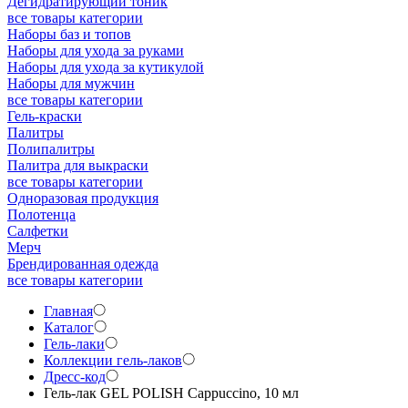
Дегидратирующий тоник
все товары категории
Наборы баз и топов
Наборы для ухода за руками
Наборы для ухода за кутикулой
Наборы для мужчин
все товары категории
Гель-краски
Палитры
Полипалитры
Палитра для выкраски
все товары категории
Одноразовая продукция
Полотенца
Салфетки
Мерч
Брендированная одежда
все товары категории
Главная
Каталог
Гель-лаки
Коллекции гель-лаков
Дресс-код
Гель-лак GEL POLISH Cappuccino, 10 мл