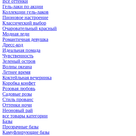
Все оттенки
Гель-лаки по акции
Коллекции гель-лаков
Пионовое настроение
Классический выбор
Очаровательный красный
Модная леди
Романтичная девушка
Дресс-код
Идеальная помада
Чувственность
Зеленый остров
Волны океана
Летнее время
Коктейльная вечеринка
Коробка конфет
Розовая любовь
Садовые розы
Стиль прованс
Оттенки ночи
Неоновый рай
все товары категории
Базы
Прозрачные базы
Камуфлирующие базы