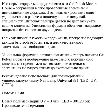
И теперь с гордостью представляем вам Gel Polish Mozart
House – собравший в себе проверенные временем и
инновационные формулы. Этот гель-лак доставит одно
удовольствие в работе и новичку, и опытному nail-
специалисту. Широкая палитра цветов не даст заскучать
вашим клиентам. Уникальная формула обеспечит надежное
покрытие без сколов до двух недель.
Гель-лак низкой вязкости – подвижный, прекрасно подходит
как для быстрой работы, так и для качественного
запечатывания свободного края.
Уникальная формула цветного пигмента – теперь палитра Gel
Polysh поразит воображение даже самого искушенного
клиента: мы предлагаем все возможные оттенки от
элегантных полупрозначных до экстремально ярких.
Рекомендовано использовать для полимеризации
универсальную лампу Nail Lamp Universal 3в1 (LED, UV,
CCFL).
Объем: 10 мл
Время полимеризации
UV – 3 мин. LED – 30/120 сек
Производитель
Германия