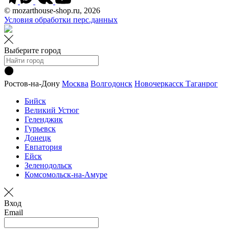
© mozarthouse-shop.ru, 2026
Условия обработки перс.данных
Выберите город
Ростов-на-Дону
Москва
Волгодонск
Новочеркасск
Таганрог
Бийск
Великий Устюг
Геленджик
Гурьевск
Донецк
Евпатория
Ейск
Зеленодольск
Комсомольск-на-Амуре
Вход
Email