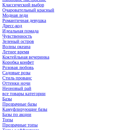
Классический выбор
Очаровательный красный
Модная леди
Романтичная девушка
Дресс-код
Идеальная помада
Чувственность
Зеленый остров
Волны океана
Летнее время
Коктейльная вечеринка
Коробка конфет
Розовая любовь
Садовые розы
Стиль прованс
Оттенки ночи
Неоновый рай
все товары категории
Базы
Прозрачные базы
Камуфлирующие базы
Базы по акции
Топы
Прозрачные топы