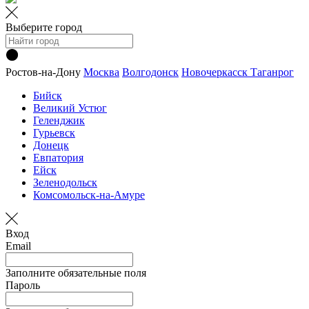
Выберите город
Ростов-на-Дону
Москва
Волгодонск
Новочеркасск
Таганрог
Бийск
Великий Устюг
Геленджик
Гурьевск
Донецк
Евпатория
Ейск
Зеленодольск
Комсомольск-на-Амуре
Вход
Email
Заполните обязательные поля
Пароль