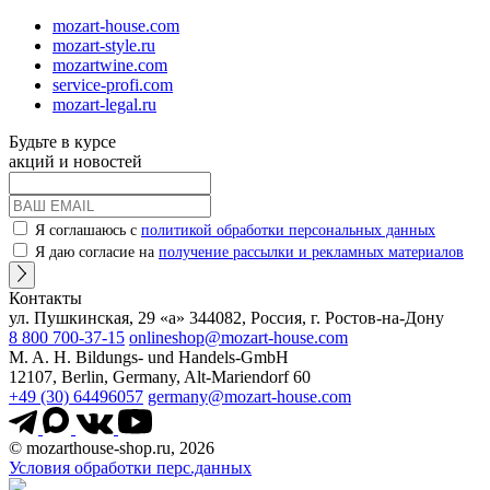
mozart-house.com
mozart-style.ru
mozartwine.com
service-profi.com
mozart-legal.ru
Будьте в курсе
акций и новостей
Я соглашаюсь с
политикой обработки персональных данных
Я даю согласие на
получение рассылки и рекламных материалов
Контакты
ул. Пушкинская, 29 «а» 344082, Россия, г. Ростов-на-Дону
8 800 700-37-15
onlineshop@mozart-house.com
M. A. H. Bildungs- und Handels-GmbH
12107, Berlin, Germany, Alt-Mariendorf 60
+49 (30) 64496057
germany@mozart-house.com
© mozarthouse-shop.ru, 2026
Условия обработки перс.данных