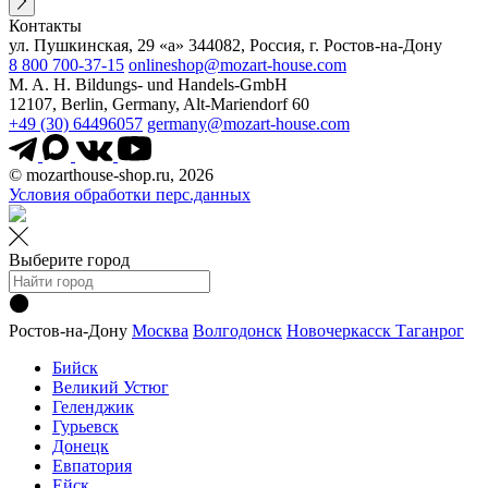
Контакты
ул. Пушкинская, 29 «а» 344082, Россия, г. Ростов-на-Дону
8 800 700-37-15
onlineshop@mozart-house.com
M. A. H. Bildungs- und Handels-GmbH
12107, Berlin, Germany, Alt-Mariendorf 60
+49 (30) 64496057
germany@mozart-house.com
© mozarthouse-shop.ru, 2026
Условия обработки перс.данных
Выберите город
Ростов-на-Дону
Москва
Волгодонск
Новочеркасск
Таганрог
Бийск
Великий Устюг
Геленджик
Гурьевск
Донецк
Евпатория
Ейск