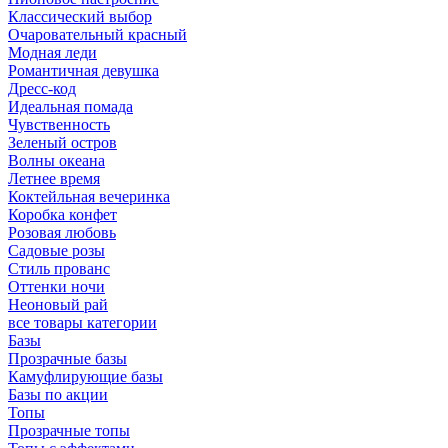
Классический выбор
Очаровательный красный
Модная леди
Романтичная девушка
Дресс-код
Идеальная помада
Чувственность
Зеленый остров
Волны океана
Летнее время
Коктейльная вечеринка
Коробка конфет
Розовая любовь
Садовые розы
Стиль прованс
Оттенки ночи
Неоновый рай
все товары категории
Базы
Прозрачные базы
Камуфлирующие базы
Базы по акции
Топы
Прозрачные топы