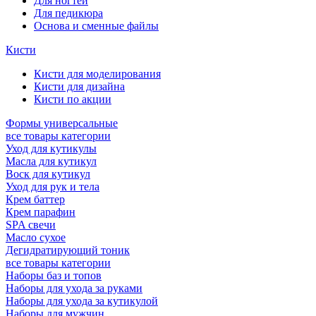
Для ногтей
Для педикюра
Основа и сменные файлы
Кисти
Кисти для моделирования
Кисти для дизайна
Кисти по акции
Формы универсальные
все товары категории
Уход для кутикулы
Масла для кутикул
Воск для кутикул
Уход для рук и тела
Крем баттер
Крем парафин
SPA свечи
Масло сухое
Дегидратирующий тоник
все товары категории
Наборы баз и топов
Наборы для ухода за руками
Наборы для ухода за кутикулой
Наборы для мужчин