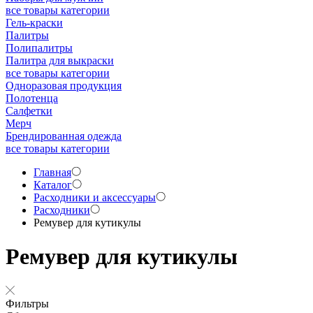
все товары категории
Гель-краски
Палитры
Полипалитры
Палитра для выкраски
все товары категории
Одноразовая продукция
Полотенца
Салфетки
Мерч
Брендированная одежда
все товары категории
Главная
Каталог
Расходники и аксессуары
Расходники
Ремувер для кутикулы
Ремувер для кутикулы
Фильтры