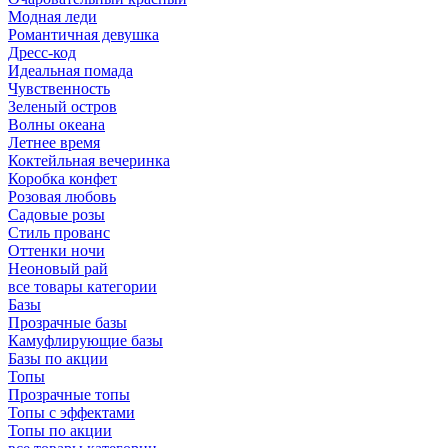
Модная леди
Романтичная девушка
Дресс-код
Идеальная помада
Чувственность
Зеленый остров
Волны океана
Летнее время
Коктейльная вечеринка
Коробка конфет
Розовая любовь
Садовые розы
Стиль прованс
Оттенки ночи
Неоновый рай
все товары категории
Базы
Прозрачные базы
Камуфлирующие базы
Базы по акции
Топы
Прозрачные топы
Топы с эффектами
Топы по акции