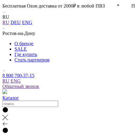
Бесплатная Ozon доставка от 2000₽ в любой ПВЗ * П
RU
RU
DEU
ENG
Ростов-на-Дону
О бренде
SALE
Где купить
Стать партнером
8 800 700-37-15
RU
ENG
Обратный звонок
Каталог