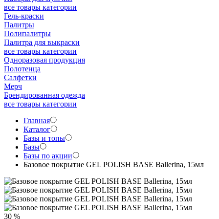
все товары категории
Гель-краски
Палитры
Полипалитры
Палитра для выкраски
все товары категории
Одноразовая продукция
Полотенца
Салфетки
Мерч
Брендированная одежда
все товары категории
Главная
Каталог
Базы и топы
Базы
Базы по акции
Базовое покрытие GEL POLISH BASE Ballerina, 15мл
30 %