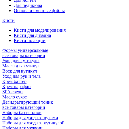
Для ногтей
Для педикюра
Основа и сменные файлы
Кисти
Кисти для моделирования
Кисти для дизайна
Кисти по акции
Формы универсальные
все товары категории
Уход для кутикулы
Масла для кутикул
Воск для кутикул
Уход для рук и тела
Крем баттер
Крем парафин
SPA свечи
Масло сухое
Дегидратирующий тоник
все товары категории
Наборы баз и топов
Наборы для ухода за руками
Наборы для ухода за кутикулой
Наборы для мужчин