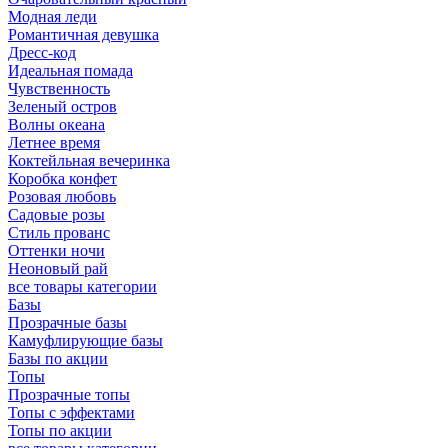
Модная леди
Романтичная девушка
Дресс-код
Идеальная помада
Чувственность
Зеленый остров
Волны океана
Летнее время
Коктейльная вечеринка
Коробка конфет
Розовая любовь
Садовые розы
Стиль прованс
Оттенки ночи
Неоновый рай
все товары категории
Базы
Прозрачные базы
Камуфлирующие базы
Базы по акции
Топы
Прозрачные топы
Топы с эффектами
Топы по акции