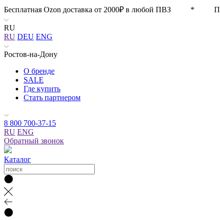
Бесплатная Ozon доставка от 2000₽ в любой ПВЗ * П
RU
RU
DEU
ENG
Ростов-на-Дону
О бренде
SALE
Где купить
Стать партнером
8 800 700-37-15
RU
ENG
Обратный звонок
Каталог