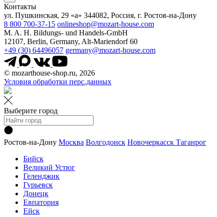
Контакты
ул. Пушкинская, 29 «а» 344082, Россия, г. Ростов-на-Дону
8 800 700-37-15
onlineshop@mozart-house.com
M. A. H. Bildungs- und Handels-GmbH
12107, Berlin, Germany, Alt-Mariendorf 60
+49 (30) 64496057
germany@mozart-house.com
© mozarthouse-shop.ru, 2026
Условия обработки перс.данных
Выберите город
Ростов-на-Дону
Москва
Волгодонск
Новочеркасск
Таганрог
Бийск
Великий Устюг
Геленджик
Гурьевск
Донецк
Евпатория
Ейск