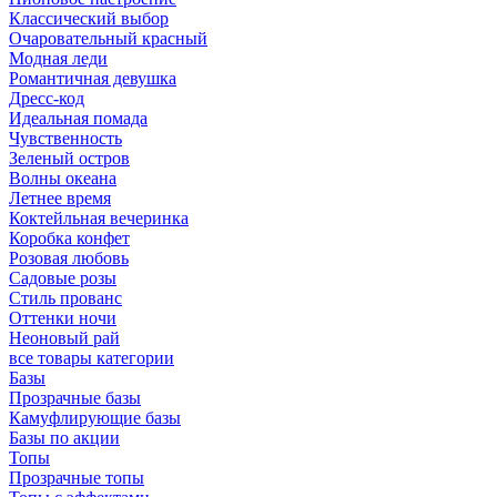
Классический выбор
Очаровательный красный
Модная леди
Романтичная девушка
Дресс-код
Идеальная помада
Чувственность
Зеленый остров
Волны океана
Летнее время
Коктейльная вечеринка
Коробка конфет
Розовая любовь
Садовые розы
Стиль прованс
Оттенки ночи
Неоновый рай
все товары категории
Базы
Прозрачные базы
Камуфлирующие базы
Базы по акции
Топы
Прозрачные топы