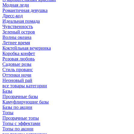
Модная леди
Романтичная девушка
Дресс-код
Идеальная помада
Чувственность
Зеленый остров
Волны океана
Летнее время
Коктейльная вечеринка
Коробка конфет
Розовая любовь
Садовые розы
Стиль прованс
Оттенки ночи
Неоновый рай
все товары категории
Базы
Прозрачные базы
Камуфлирующие базы
Базы по акции
Топы
Прозрачные топы
Топы с эффектами
Топы по акции