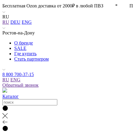
Бесплатная Ozon доставка от 2000₽ в любой ПВЗ * П
RU
RU
DEU
ENG
Ростов-на-Дону
О бренде
SALE
Где купить
Стать партнером
8 800 700-37-15
RU
ENG
Обратный звонок
Каталог