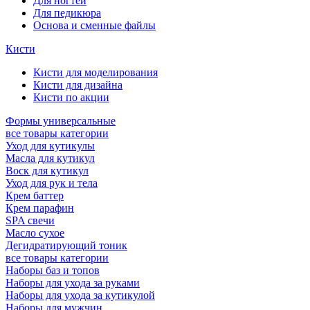
Для ногтей
Для педикюра
Основа и сменные файлы
Кисти
Кисти для моделирования
Кисти для дизайна
Кисти по акции
Формы универсальные
все товары категории
Уход для кутикулы
Масла для кутикул
Воск для кутикул
Уход для рук и тела
Крем баттер
Крем парафин
SPA свечи
Масло сухое
Дегидратирующий тоник
все товары категории
Наборы баз и топов
Наборы для ухода за руками
Наборы для ухода за кутикулой
Наборы для мужчин