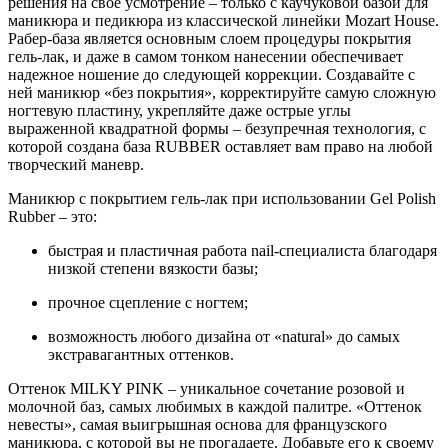
решения на своё усмотрение – только с каучуковой базой для
маникюра и педикюра из классической линейки Mozart House.
Рабер-база является основным слоем процедуры покрытия
гель-лак, и даже в самом тонком нанесении обеспечивает
надежное ношение до следующей коррекции. Создавайте с
ней маникюр «без покрытия», корректируйте самую сложную
ногтевую пластину, укрепляйте даже острые углы
выраженной квадратной формы – безупречная технология, с
которой создана база RUBBER оставляет вам право на любой
творческий маневр.
Маникюр с покрытием гель-лак при использовании Gel Polish
Rubber – это:
быстрая и пластичная работа nail-специалиста благодаря
низкой степени вязкости базы;
прочное сцепление с ногтем;
возможность любого дизайна от «natural» до самых
экстравагантных оттенков.
Оттенок MILKY PINK – уникальное сочетание розовой и
молочной баз, самых любимых в каждой палитре. «Оттенок
невесты», самая выигрышная основа для французского
маникюра, с которой вы не прогадаете. Добавьте его к своему