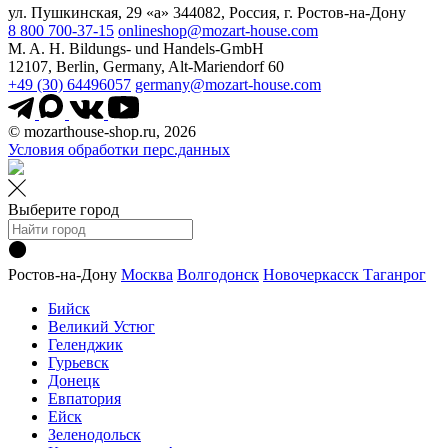
ул. Пушкинская, 29 «а» 344082, Россия, г. Ростов-на-Дону
8 800 700-37-15
onlineshop@mozart-house.com
M. A. H. Bildungs- und Handels-GmbH
12107, Berlin, Germany, Alt-Mariendorf 60
+49 (30) 64496057
germany@mozart-house.com
© mozarthouse-shop.ru, 2026
Условия обработки перс.данных
Выберите город
Ростов-на-Дону
Москва
Волгодонск
Новочеркасск
Таганрог
Бийск
Великий Устюг
Геленджик
Гурьевск
Донецк
Евпатория
Ейск
Зеленодольск