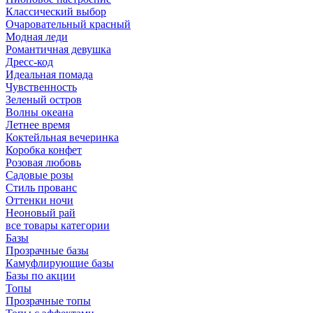
Классический выбор
Очаровательный красный
Модная леди
Романтичная девушка
Дресс-код
Идеальная помада
Чувственность
Зеленый остров
Волны океана
Летнее время
Коктейльная вечеринка
Коробка конфет
Розовая любовь
Садовые розы
Стиль прованс
Оттенки ночи
Неоновый рай
все товары категории
Базы
Прозрачные базы
Камуфлирующие базы
Базы по акции
Топы
Прозрачные топы