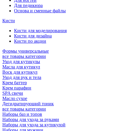
Для ногтей
Для педикюра
Основа и сменные файлы
Кисти
Кисти для моделирования
Кисти для дизайна
Кисти по акции
Формы универсальные
все товары категории
Уход для кутикулы
Масла для кутикул
Воск для кутикул
Уход для рук и тела
Крем баттер
Крем парафин
SPA свечи
Масло сухое
Дегидратирующий тоник
все товары категории
Наборы баз и топов
Наборы для ухода за руками
Наборы для ухода за кутикулой
Наборы для мужчин