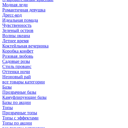
Модная леди
Романтичная девушка
Дресс-код
Идеальная помада
Чувственность
Зеленый остров
Волны океана
Летнее время
Коктейльная вечеринка
Коробка конфет
Розовая любовь
Садовые розы
Стиль прованс
Оттенки ночи
Неоновый рай
все товары категории
Базы
Прозрачные базы
Камуфлирующие базы
Базы по акции
Топы
Прозрачные топы
Топы с эффектами
Топы по акции