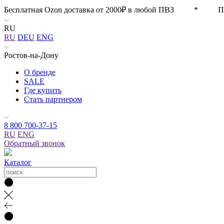
Бесплатная Ozon доставка от 2000₽ в любой ПВЗ * П
RU
RU
DEU
ENG
Ростов-на-Дону
О бренде
SALE
Где купить
Стать партнером
8 800 700-37-15
RU
ENG
Обратный звонок
Каталог