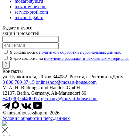
mozart-style.ru
mozartwine.com
service-profi.com
mozart-legal.ru
Будьте в курсе
акций и новостей
Я соглашаюсь с
политикой обработки персональных данных
Я даю согласие на
получение рассылки и рекламных материалов
Контакты
ул. Пушкинская, 29 «а» 344082, Россия, г. Ростов-на-Дону
8 800 700-37-15
onlineshop@mozart-house.com
M. A. H. Bildungs- und Handels-GmbH
12107, Berlin, Germany, Alt-Mariendorf 60
+49 (30) 64496057
germany@mozart-house.com
© mozarthouse-shop.ru, 2026
Условия обработки перс.данных