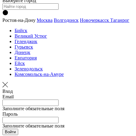
Выберите город
Ростов-на-Дону
Москва
Волгодонск
Новочеркасск
Таганрог
Бийск
Великий Устюг
Геленджик
Гурьевск
Донецк
Евпатория
Ейск
Зеленодольск
Комсомольск-на-Амуре
Вход
Email
Заполните обязательные поля
Пароль
Заполните обязательные поля
Войти