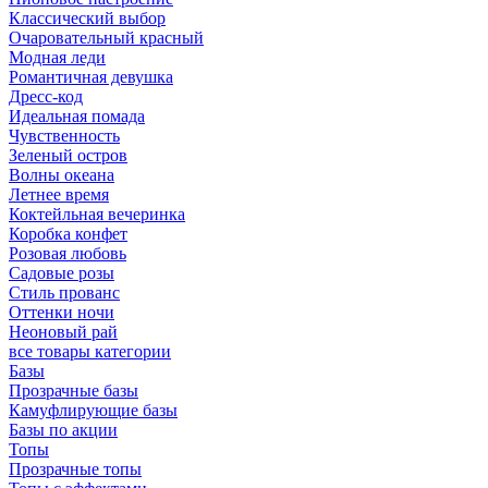
Классический выбор
Очаровательный красный
Модная леди
Романтичная девушка
Дресс-код
Идеальная помада
Чувственность
Зеленый остров
Волны океана
Летнее время
Коктейльная вечеринка
Коробка конфет
Розовая любовь
Садовые розы
Стиль прованс
Оттенки ночи
Неоновый рай
все товары категории
Базы
Прозрачные базы
Камуфлирующие базы
Базы по акции
Топы
Прозрачные топы