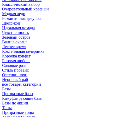
Классический выбор
Очаровательный красный
Модная леди
Романтичная девушка
Дресс-код
Идеальная помада
Чувственность
Зеленый остров
Волны океана
Летнее время
Коктейльная вечеринка
Коробка конфет
Розовая любовь
Садовые розы
Стиль прованс
Оттенки ночи
Неоновый рай
все товары категории
Базы
Прозрачные базы
Камуфлирующие базы
Базы по акции
Топы
Прозрачные топы