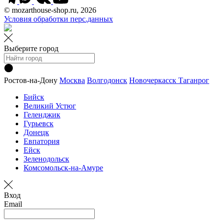
© mozarthouse-shop.ru, 2026
Условия обработки перс.данных
Выберите город
Ростов-на-Дону
Москва
Волгодонск
Новочеркасск
Таганрог
Бийск
Великий Устюг
Геленджик
Гурьевск
Донецк
Евпатория
Ейск
Зеленодольск
Комсомольск-на-Амуре
Вход
Email