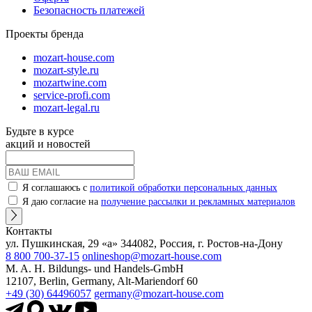
Безопасность платежей
Проекты бренда
mozart-house.com
mozart-style.ru
mozartwine.com
service-profi.com
mozart-legal.ru
Будьте в курсе
акций и новостей
Я соглашаюсь с
политикой обработки персональных данных
Я даю согласие на
получение рассылки и рекламных материалов
Контакты
ул. Пушкинская, 29 «а» 344082, Россия, г. Ростов-на-Дону
8 800 700-37-15
onlineshop@mozart-house.com
M. A. H. Bildungs- und Handels-GmbH
12107, Berlin, Germany, Alt-Mariendorf 60
+49 (30) 64496057
germany@mozart-house.com