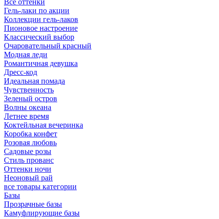
Все оттенки
Гель-лаки по акции
Коллекции гель-лаков
Пионовое настроение
Классический выбор
Очаровательный красный
Модная леди
Романтичная девушка
Дресс-код
Идеальная помада
Чувственность
Зеленый остров
Волны океана
Летнее время
Коктейльная вечеринка
Коробка конфет
Розовая любовь
Садовые розы
Стиль прованс
Оттенки ночи
Неоновый рай
все товары категории
Базы
Прозрачные базы
Камуфлирующие базы