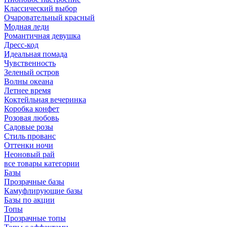
Классический выбор
Очаровательный красный
Модная леди
Романтичная девушка
Дресс-код
Идеальная помада
Чувственность
Зеленый остров
Волны океана
Летнее время
Коктейльная вечеринка
Коробка конфет
Розовая любовь
Садовые розы
Стиль прованс
Оттенки ночи
Неоновый рай
все товары категории
Базы
Прозрачные базы
Камуфлирующие базы
Базы по акции
Топы
Прозрачные топы