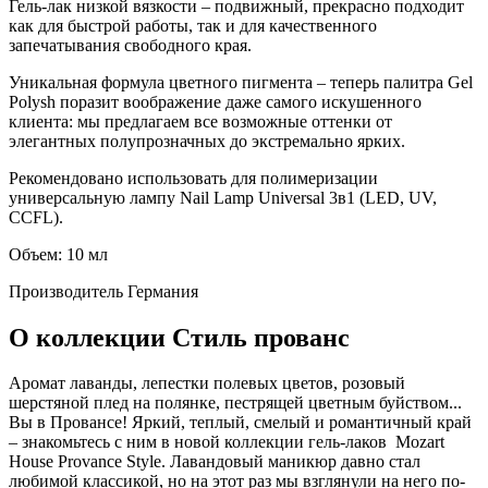
Гель-лак низкой вязкости – подвижный, прекрасно подходит
как для быстрой работы, так и для качественного
запечатывания свободного края.
Уникальная формула цветного пигмента – теперь палитра Gel
Polysh поразит воображение даже самого искушенного
клиента: мы предлагаем все возможные оттенки от
элегантных полупрозначных до экстремально ярких.
Рекомендовано использовать для полимеризации
универсальную лампу Nail Lamp Universal 3в1 (LED, UV,
CCFL).
Объем: 10 мл
Производитель
Германия
О коллекции Стиль прованс
Аромат лаванды, лепестки полевых цветов, розовый
шерстяной плед на полянке, пестрящей цветным буйством...
Вы в Провансе! Яркий, теплый, смелый и романтичный край
– знакомьтесь с ним в новой коллекции гель-лаков Mozart
House Provance Style. Лавандовый маникюр давно стал
любимой классикой, но на этот раз мы взглянули на него по-