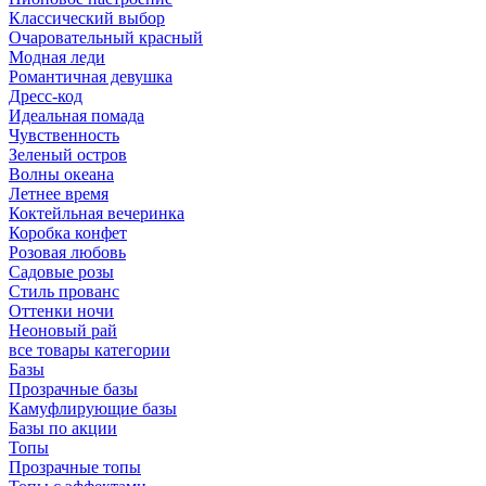
Классический выбор
Очаровательный красный
Модная леди
Романтичная девушка
Дресс-код
Идеальная помада
Чувственность
Зеленый остров
Волны океана
Летнее время
Коктейльная вечеринка
Коробка конфет
Розовая любовь
Садовые розы
Стиль прованс
Оттенки ночи
Неоновый рай
все товары категории
Базы
Прозрачные базы
Камуфлирующие базы
Базы по акции
Топы
Прозрачные топы