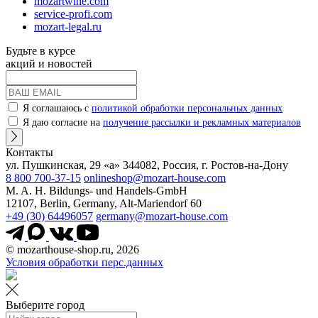
mozartwine.com
service-profi.com
mozart-legal.ru
Будьте в курсе
акций и новостей
Я соглашаюсь с
политикой обработки персональных данных
Я даю согласие на
получение рассылки и рекламных материалов
Контакты
ул. Пушкинская, 29 «а» 344082, Россия, г. Ростов-на-Дону
8 800 700-37-15
onlineshop@mozart-house.com
M. A. H. Bildungs- und Handels-GmbH
12107, Berlin, Germany, Alt-Mariendorf 60
+49 (30) 64496057
germany@mozart-house.com
© mozarthouse-shop.ru, 2026
Условия обработки перс.данных
Выберите город