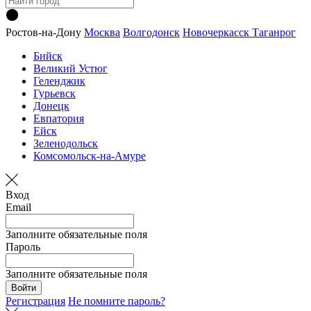
Ростов-на-Дону
Москва
Волгодонск
Новочеркасск
Таганрог
Бийск
Великий Устюг
Геленджик
Гурьевск
Донецк
Евпатория
Ейск
Зеленодольск
Комсомольск-на-Амуре
Вход
Email
Заполните обязательные поля
Пароль
Заполните обязательные поля
Войти
Регистрация
Не помните пароль?