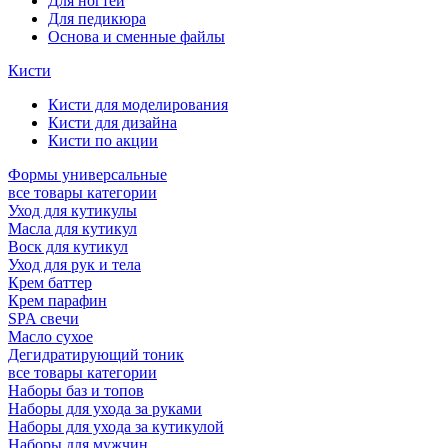
Для ногтей
Для педикюра
Основа и сменные файлы
Кисти
Кисти для моделирования
Кисти для дизайна
Кисти по акции
Формы универсальные
все товары категории
Уход для кутикулы
Масла для кутикул
Воск для кутикул
Уход для рук и тела
Крем баттер
Крем парафин
SPA свечи
Масло сухое
Дегидратирующий тоник
все товары категории
Наборы баз и топов
Наборы для ухода за руками
Наборы для ухода за кутикулой
Наборы для мужчин