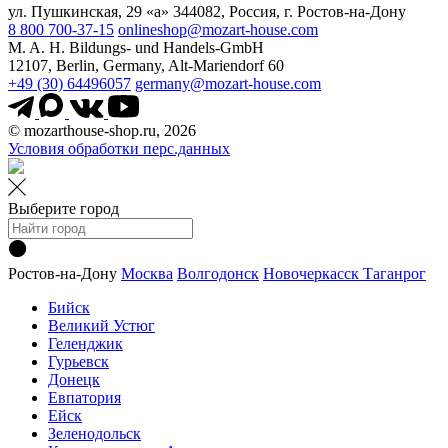
ул. Пушкинская, 29 «а» 344082, Россия, г. Ростов-на-Дону
8 800 700-37-15
onlineshop@mozart-house.com
M. A. H. Bildungs- und Handels-GmbH
12107, Berlin, Germany, Alt-Mariendorf 60
+49 (30) 64496057
germany@mozart-house.com
© mozarthouse-shop.ru, 2026
Условия обработки перс.данных
Выберите город
Ростов-на-Дону
Москва
Волгодонск
Новочеркасск
Таганрог
Бийск
Великий Устюг
Геленджик
Гурьевск
Донецк
Евпатория
Ейск
Зеленодольск