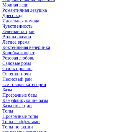
Модная леди
Романтичная девушка
Дресс-код
Идеальная помада
Чувственность
Зеленый остров
Волны океана
Летнее время
Коктейльная вечеринка
Коробка конфет
Розовая любовь
Садовые розы
Стиль прованс
Оттенки ночи
Неоновый рай
все товары категории
Базы
Прозрачные базы
Камуфлирующие базы
Базы по акции
Топы
Прозрачные топы
Топы с эффектами
Топы по акции