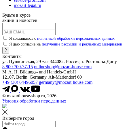
service-profi.com
mozart-legal.ru
Будьте в курсе
акций и новостей
Я соглашаюсь с
политикой обработки персональных данных
Я даю согласие на
получение рассылки и рекламных материалов
Контакты
ул. Пушкинская, 29 «а» 344082, Россия, г. Ростов-на-Дону
8 800 700-37-15
onlineshop@mozart-house.com
M. A. H. Bildungs- und Handels-GmbH
12107, Berlin, Germany, Alt-Mariendorf 60
+49 (30) 64496057
germany@mozart-house.com
© mozarthouse-shop.ru, 2026
Условия обработки перс.данных
Выберите город