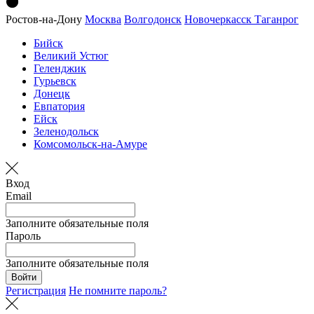
Ростов-на-Дону
Москва
Волгодонск
Новочеркасск
Таганрог
Бийск
Великий Устюг
Геленджик
Гурьевск
Донецк
Евпатория
Ейск
Зеленодольск
Комсомольск-на-Амуре
Вход
Email
Заполните обязательные поля
Пароль
Заполните обязательные поля
Войти
Регистрация
Не помните пароль?