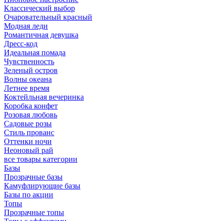
Классический выбор
Очаровательный красный
Модная леди
Романтичная девушка
Дресс-код
Идеальная помада
Чувственность
Зеленый остров
Волны океана
Летнее время
Коктейльная вечеринка
Коробка конфет
Розовая любовь
Садовые розы
Стиль прованс
Оттенки ночи
Неоновый рай
все товары категории
Базы
Прозрачные базы
Камуфлирующие базы
Базы по акции
Топы
Прозрачные топы