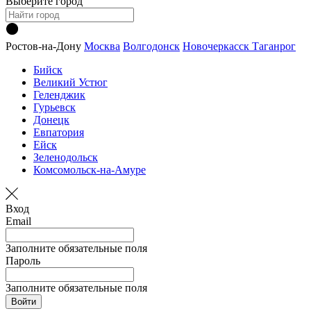
Выберите город
Ростов-на-Дону
Москва
Волгодонск
Новочеркасск
Таганрог
Бийск
Великий Устюг
Геленджик
Гурьевск
Донецк
Евпатория
Ейск
Зеленодольск
Комсомольск-на-Амуре
Вход
Email
Заполните обязательные поля
Пароль
Заполните обязательные поля
Войти