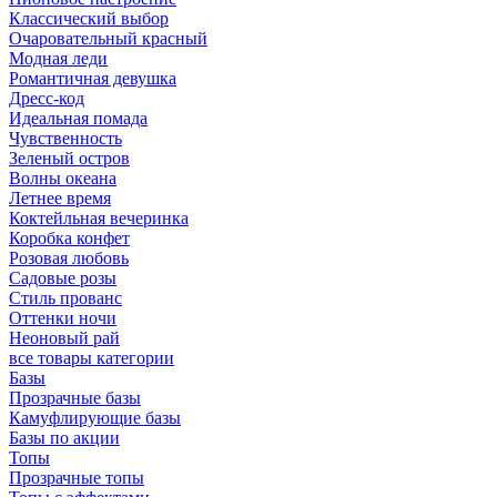
Классический выбор
Очаровательный красный
Модная леди
Романтичная девушка
Дресс-код
Идеальная помада
Чувственность
Зеленый остров
Волны океана
Летнее время
Коктейльная вечеринка
Коробка конфет
Розовая любовь
Садовые розы
Стиль прованс
Оттенки ночи
Неоновый рай
все товары категории
Базы
Прозрачные базы
Камуфлирующие базы
Базы по акции
Топы
Прозрачные топы