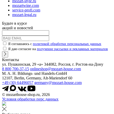
mozart-style.ru
mozartwine.com
service-profi.com
mozart-legal.ru
Будьте в курсе
акций и новостей
Я соглашаюсь с
политикой обработки персональных данных
Я даю согласие на
получение рассылки и рекламных материалов
Контакты
ул. Пушкинская, 29 «а» 344082, Россия, г. Ростов-на-Дону
8 800 700-37-15
onlineshop@mozart-house.com
M. A. H. Bildungs- und Handels-GmbH
12107, Berlin, Germany, Alt-Mariendorf 60
+49 (30) 64496057
germany@mozart-house.com
© mozarthouse-shop.ru, 2026
Условия обработки перс.данных