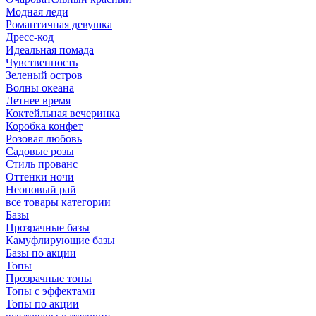
Модная леди
Романтичная девушка
Дресс-код
Идеальная помада
Чувственность
Зеленый остров
Волны океана
Летнее время
Коктейльная вечеринка
Коробка конфет
Розовая любовь
Садовые розы
Стиль прованс
Оттенки ночи
Неоновый рай
все товары категории
Базы
Прозрачные базы
Камуфлирующие базы
Базы по акции
Топы
Прозрачные топы
Топы с эффектами
Топы по акции