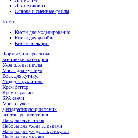
Для ногтей
Для педикюра
Основа и сменные файлы
Кисти
Кисти для моделирования
Кисти для дизайна
Кисти по акции
Формы универсальные
все товары категории
Уход для кутикулы
Масла для кутикул
Воск для кутикул
Уход для рук и тела
Крем баттер
Крем парафин
SPA свечи
Масло сухое
Дегидратирующий тоник
все товары категории
Наборы баз и топов
Наборы для ухода за руками
Наборы для ухода за кутикулой
Наборы для мужчин