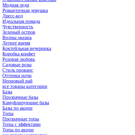
Модная леди
Романтичная девушка
Дресс-код
Идеальная помада
Чувственность
Зеленый остров
Волны океана
Летнее время
Коктейльная вечеринка
Коробка конфет
Розовая любовь
Садовые розы
Стиль прованс
Оттенки ночи
Неоновый рай
все товары категории
Базы
Прозрачные базы
Камуфлирующие базы
Базы по акции
Топы
Прозрачные топы
Топы с эффектами
Топы по акции