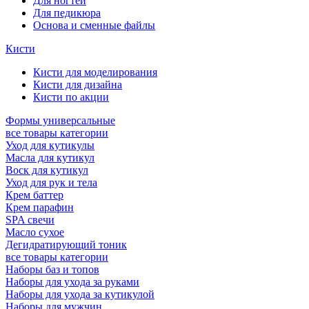
Для ногтей
Для педикюра
Основа и сменные файлы
Кисти
Кисти для моделирования
Кисти для дизайна
Кисти по акции
Формы универсальные
все товары категории
Уход для кутикулы
Масла для кутикул
Воск для кутикул
Уход для рук и тела
Крем баттер
Крем парафин
SPA свечи
Масло сухое
Дегидратирующий тоник
все товары категории
Наборы баз и топов
Наборы для ухода за руками
Наборы для ухода за кутикулой
Наборы для мужчин