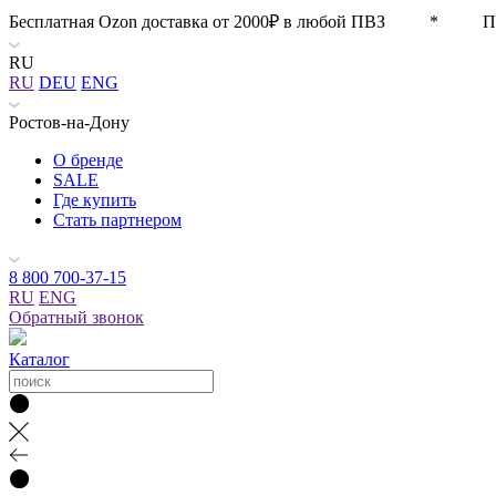
Бесплатная Ozon доставка от 2000₽ в любой ПВЗ * П
RU
RU
DEU
ENG
Ростов-на-Дону
О бренде
SALE
Где купить
Стать партнером
8 800 700-37-15
RU
ENG
Обратный звонок
Каталог