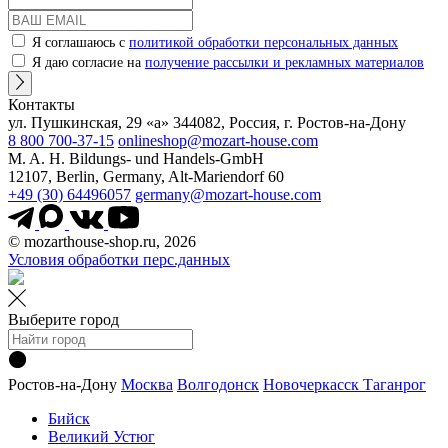
Я соглашаюсь с
политикой обработки персональных данных
Я даю согласие на
получение рассылки и рекламных материалов
Контакты
ул. Пушкинская, 29 «а» 344082, Россия, г. Ростов-на-Дону
8 800 700-37-15
onlineshop@mozart-house.com
M. A. H. Bildungs- und Handels-GmbH
12107, Berlin, Germany, Alt-Mariendorf 60
+49 (30) 64496057
germany@mozart-house.com
© mozarthouse-shop.ru, 2026
Условия обработки перс.данных
Выберите город
Ростов-на-Дону
Москва
Волгодонск
Новочеркасск
Таганрог
Бийск
Великий Устюг