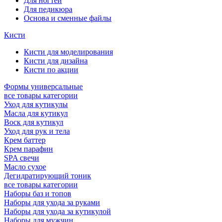
Для ногтей
Для педикюра
Основа и сменные файлы
Кисти
Кисти для моделирования
Кисти для дизайна
Кисти по акции
Формы универсальные
все товары категории
Уход для кутикулы
Масла для кутикул
Воск для кутикул
Уход для рук и тела
Крем баттер
Крем парафин
SPA свечи
Масло сухое
Дегидратирующий тоник
все товары категории
Наборы баз и топов
Наборы для ухода за руками
Наборы для ухода за кутикулой
Наборы для мужчин