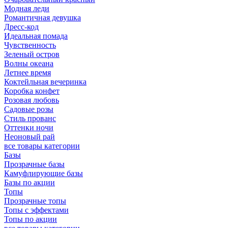
Модная леди
Романтичная девушка
Дресс-код
Идеальная помада
Чувственность
Зеленый остров
Волны океана
Летнее время
Коктейльная вечеринка
Коробка конфет
Розовая любовь
Садовые розы
Стиль прованс
Оттенки ночи
Неоновый рай
все товары категории
Базы
Прозрачные базы
Камуфлирующие базы
Базы по акции
Топы
Прозрачные топы
Топы с эффектами
Топы по акции