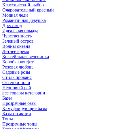
Классический выбор
Очаровательный красный
Модная леди
Романтичная девушка
Дресс-код
Идеальная помада
Чувственность
Зеленый остров
Волны океана
Летнее время
Коктейльная вечеринка
Коробка конфет
Розовая любовь
Садовые розы
Стиль прованс
Оттенки ночи
Неоновый рай
все товары категории
Базы
Прозрачные базы
Камуфлирующие базы
Базы по акции
Топы
Прозрачные топы