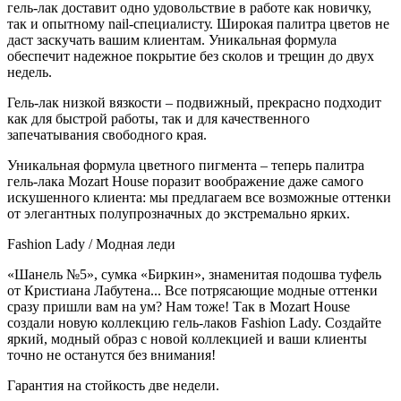
гель-лак доставит одно удовольствие в работе как новичку,
так и опытному nail-специалисту. Широкая палитра цветов не
даст заскучать вашим клиентам. Уникальная формула
обеспечит надежное покрытие без сколов и трещин до двух
недель.
Гель-лак низкой вязкости – подвижный, прекрасно подходит
как для быстрой работы, так и для качественного
запечатывания свободного края.
Уникальная формула цветного пигмента – теперь палитра
гель-лака Mozart House поразит воображение даже самого
искушенного клиента: мы предлагаем все возможные оттенки
от элегантных полупрозначных до экстремально ярких.
Fashion Lady / Модная леди
«Шанель №5», сумка «Биркин», знаменитая подошва туфель
от Кристиана Лабутена... Все потрясающие модные оттенки
сразу пришли вам на ум? Нам тоже! Так в Mozart House
создали новую коллекцию гель-лаков Fashion Lady. Создайте
яркий, модный образ с новой коллекцией и ваши клиенты
точно не останутся без внимания!
Гарантия на стойкость две недели.