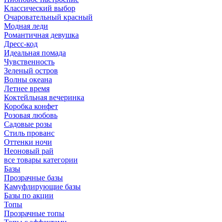
Классический выбор
Очаровательный красный
Модная леди
Романтичная девушка
Дресс-код
Идеальная помада
Чувственность
Зеленый остров
Волны океана
Летнее время
Коктейльная вечеринка
Коробка конфет
Розовая любовь
Садовые розы
Стиль прованс
Оттенки ночи
Неоновый рай
все товары категории
Базы
Прозрачные базы
Камуфлирующие базы
Базы по акции
Топы
Прозрачные топы