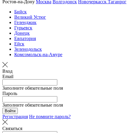
Ростов-на-Дону
Москва
Волгодонск
Новочеркасск
Таганрог
Бийск
Великий Устюг
Геленджик
Гурьевск
Донецк
Евпатория
Ейск
Зеленодольск
Комсомольск-на-Амуре
Вход
Email
Заполните обязательные поля
Пароль
Заполните обязательные поля
Войти
Регистрация
Не помните пароль?
Связаться