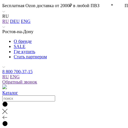
Бесплатная Ozon доставка от 2000₽ в любой ПВЗ * П
RU
RU
DEU
ENG
Ростов-на-Дону
О бренде
SALE
Где купить
Стать партнером
8 800 700-37-15
RU
ENG
Обратный звонок
Каталог