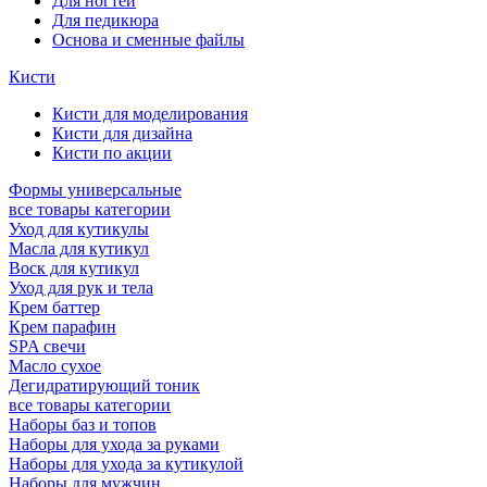
Для ногтей
Для педикюра
Основа и сменные файлы
Кисти
Кисти для моделирования
Кисти для дизайна
Кисти по акции
Формы универсальные
все товары категории
Уход для кутикулы
Масла для кутикул
Воск для кутикул
Уход для рук и тела
Крем баттер
Крем парафин
SPA свечи
Масло сухое
Дегидратирующий тоник
все товары категории
Наборы баз и топов
Наборы для ухода за руками
Наборы для ухода за кутикулой
Наборы для мужчин