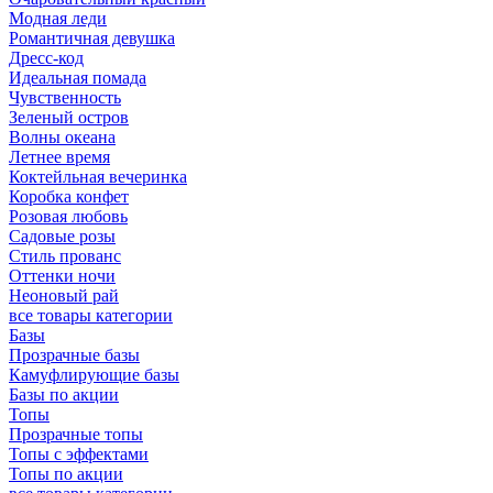
Модная леди
Романтичная девушка
Дресс-код
Идеальная помада
Чувственность
Зеленый остров
Волны океана
Летнее время
Коктейльная вечеринка
Коробка конфет
Розовая любовь
Садовые розы
Стиль прованс
Оттенки ночи
Неоновый рай
все товары категории
Базы
Прозрачные базы
Камуфлирующие базы
Базы по акции
Топы
Прозрачные топы
Топы с эффектами
Топы по акции