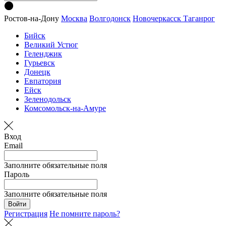
Ростов-на-Дону
Москва
Волгодонск
Новочеркасск
Таганрог
Бийск
Великий Устюг
Геленджик
Гурьевск
Донецк
Евпатория
Ейск
Зеленодольск
Комсомольск-на-Амуре
Вход
Email
Заполните обязательные поля
Пароль
Заполните обязательные поля
Войти
Регистрация
Не помните пароль?