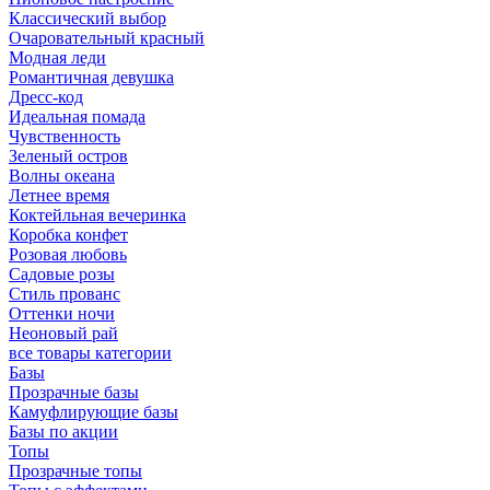
Классический выбор
Очаровательный красный
Модная леди
Романтичная девушка
Дресс-код
Идеальная помада
Чувственность
Зеленый остров
Волны океана
Летнее время
Коктейльная вечеринка
Коробка конфет
Розовая любовь
Садовые розы
Стиль прованс
Оттенки ночи
Неоновый рай
все товары категории
Базы
Прозрачные базы
Камуфлирующие базы
Базы по акции
Топы
Прозрачные топы