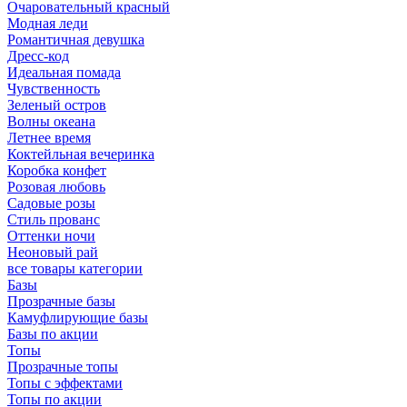
Очаровательный красный
Модная леди
Романтичная девушка
Дресс-код
Идеальная помада
Чувственность
Зеленый остров
Волны океана
Летнее время
Коктейльная вечеринка
Коробка конфет
Розовая любовь
Садовые розы
Стиль прованс
Оттенки ночи
Неоновый рай
все товары категории
Базы
Прозрачные базы
Камуфлирующие базы
Базы по акции
Топы
Прозрачные топы
Топы с эффектами
Топы по акции