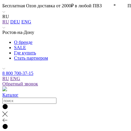
Бесплатная Ozon доставка от 2000₽ в любой ПВЗ * П
RU
RU
DEU
ENG
Ростов-на-Дону
О бренде
SALE
Где купить
Стать партнером
8 800 700-37-15
RU
ENG
Обратный звонок
Каталог