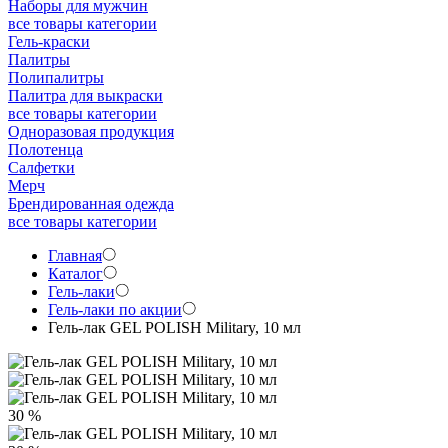
Наборы для мужчин
все товары категории
Гель-краски
Палитры
Полипалитры
Палитра для выкраски
все товары категории
Одноразовая продукция
Полотенца
Салфетки
Мерч
Брендированная одежда
все товары категории
Главная
Каталог
Гель-лаки
Гель-лаки по акции
Гель-лак GEL POLISH Military, 10 мл
30 %