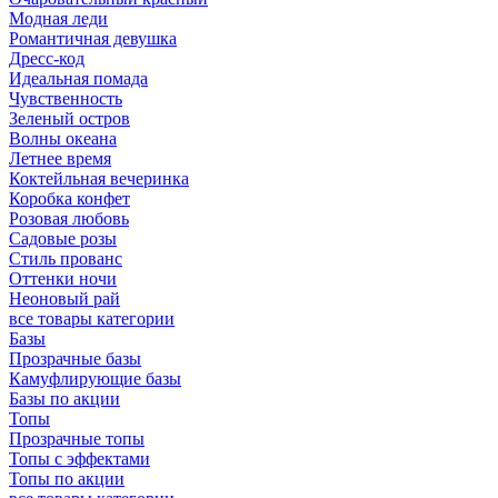
Модная леди
Романтичная девушка
Дресс-код
Идеальная помада
Чувственность
Зеленый остров
Волны океана
Летнее время
Коктейльная вечеринка
Коробка конфет
Розовая любовь
Садовые розы
Стиль прованс
Оттенки ночи
Неоновый рай
все товары категории
Базы
Прозрачные базы
Камуфлирующие базы
Базы по акции
Топы
Прозрачные топы
Топы с эффектами
Топы по акции