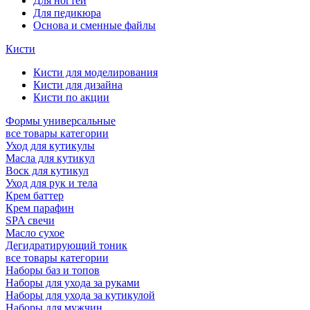
Для ногтей
Для педикюра
Основа и сменные файлы
Кисти
Кисти для моделирования
Кисти для дизайна
Кисти по акции
Формы универсальные
все товары категории
Уход для кутикулы
Масла для кутикул
Воск для кутикул
Уход для рук и тела
Крем баттер
Крем парафин
SPA свечи
Масло сухое
Дегидратирующий тоник
все товары категории
Наборы баз и топов
Наборы для ухода за руками
Наборы для ухода за кутикулой
Наборы для мужчин