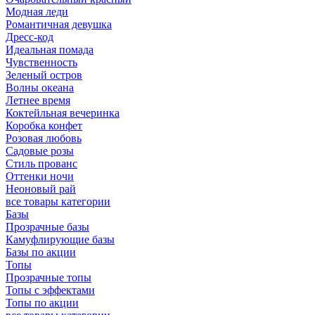
Модная леди
Романтичная девушка
Дресс-код
Идеальная помада
Чувственность
Зеленый остров
Волны океана
Летнее время
Коктейльная вечеринка
Коробка конфет
Розовая любовь
Садовые розы
Стиль прованс
Оттенки ночи
Неоновый рай
все товары категории
Базы
Прозрачные базы
Камуфлирующие базы
Базы по акции
Топы
Прозрачные топы
Топы с эффектами
Топы по акции