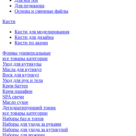
Для ногтей
Для педикюра
Основа и сменные файлы
Кисти
Кисти для моделирования
Кисти для дизайна
Кисти по акции
Формы универсальные
все товары категории
Уход для кутикулы
Масла для кутикул
Воск для кутикул
Уход для рук и тела
Крем баттер
Крем парафин
SPA свечи
Масло сухое
Дегидратирующий тоник
все товары категории
Наборы баз и топов
Наборы для ухода за руками
Наборы для ухода за кутикулой
Наборы для мужчин