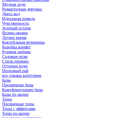
Модная леди
Романтичная девушка
Дресс-код
Идеальная помада
Чувственность
Зеленый остров
Волны океана
Летнее время
Коктейльная вечеринка
Коробка конфет
Розовая любовь
Садовые розы
Стиль прованс
Оттенки ночи
Неоновый рай
все товары категории
Базы
Прозрачные базы
Камуфлирующие базы
Базы по акции
Топы
Прозрачные топы
Топы с эффектами
Топы по акции