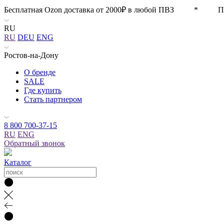
Бесплатная Ozon доставка от 2000₽ в любой ПВЗ * П
RU
RU
DEU
ENG
Ростов-на-Дону
О бренде
SALE
Где купить
Стать партнером
8 800 700-37-15
RU
ENG
Обратный звонок
Каталог