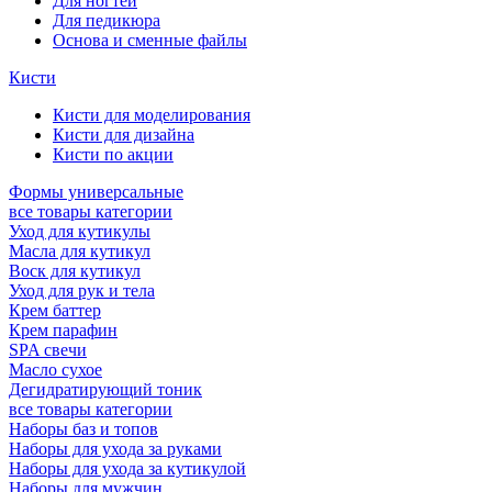
Для ногтей
Для педикюра
Основа и сменные файлы
Кисти
Кисти для моделирования
Кисти для дизайна
Кисти по акции
Формы универсальные
все товары категории
Уход для кутикулы
Масла для кутикул
Воск для кутикул
Уход для рук и тела
Крем баттер
Крем парафин
SPA свечи
Масло сухое
Дегидратирующий тоник
все товары категории
Наборы баз и топов
Наборы для ухода за руками
Наборы для ухода за кутикулой
Наборы для мужчин