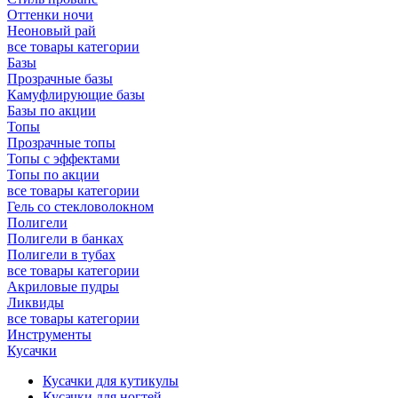
Оттенки ночи
Неоновый рай
все товары категории
Базы
Прозрачные базы
Камуфлирующие базы
Базы по акции
Топы
Прозрачные топы
Топы с эффектами
Топы по акции
все товары категории
Гель со стекловолокном
Полигели
Полигели в банках
Полигели в тубах
все товары категории
Акриловые пудры
Ликвиды
все товары категории
Инструменты
Кусачки
Кусачки для кутикулы
Кусачки для ногтей