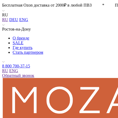
Бесплатная Ozon доставка от 2000₽ в любой ПВЗ * П
RU
RU
DEU
ENG
Ростов-на-Дону
О бренде
SALE
Где купить
Стать партнером
8 800 700-37-15
RU
ENG
Обратный звонок