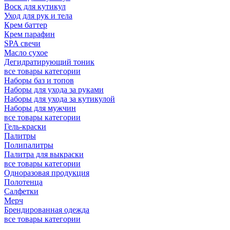
Воск для кутикул
Уход для рук и тела
Крем баттер
Крем парафин
SPA свечи
Масло сухое
Дегидратирующий тоник
все товары категории
Наборы баз и топов
Наборы для ухода за руками
Наборы для ухода за кутикулой
Наборы для мужчин
все товары категории
Гель-краски
Палитры
Полипалитры
Палитра для выкраски
все товары категории
Одноразовая продукция
Полотенца
Салфетки
Мерч
Брендированная одежда
все товары категории