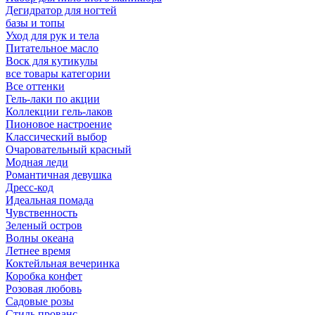
Дегидратор для ногтей
базы и топы
Уход для рук и тела
Питательное масло
Воск для кутикулы
все товары категории
Все оттенки
Гель-лаки по акции
Коллекции гель-лаков
Пионовое настроение
Классический выбор
Очаровательный красный
Модная леди
Романтичная девушка
Дресс-код
Идеальная помада
Чувственность
Зеленый остров
Волны океана
Летнее время
Коктейльная вечеринка
Коробка конфет
Розовая любовь
Садовые розы
Стиль прованс